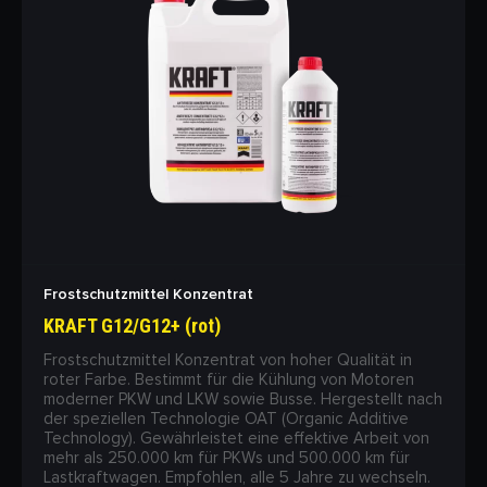
Frostschutzmittel Konzentrat
KRAFT G12/G12+ (rot)
Frostschutzmittel Konzentrat von hoher Qualität in
roter Farbe. Bestimmt für die Kühlung von Motoren
moderner PKW und LKW sowie Busse. Hergestellt nach
der speziellen Technologie OAT (Organic Additive
Technology). Gewährleistet eine effektive Arbeit von
mehr als 250.000 km für PKWs und 500.000 km für
Lastkraftwagen. Empfohlen, alle 5 Jahre zu wechseln.