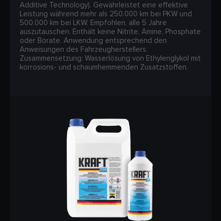
Additive Technology). Gewährleistet eine effektive
Leistung während mehr als 250.000 km bei PKW und
500.000 km bei LKW. Empfohlen, alle 5 Jahre
auszutauschen. Enthält keine Nitrite, Amine, Phosphate
oder Borate. Anwendung entsprechend den
Anweisungen des Fahrzeugherstellers.
Zusammensetzung: Wasserlösung von Ethylenglykol mit
korrosions- und schaumhemmenden Zusatzstoffen.