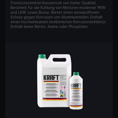
Frostschutzmittel Konzentrat von hoher Qualität.
Bestimmt für die Kühlung von Motoren moderner PKW
und LKW, sowie Busse. Bietet einen einwandfreien
Schutz gegen Korrosion von Aluminiumteilen. Enthält
einen hochwirksamen kombinierten Korrosionsinhibitor.
Enthält keine Nitrite, Amine oder Phosphate.