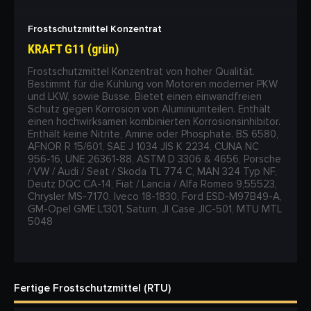
Frostschutzmittel Konzentrat
KRAFT G11 (grün)
Frostschutzmittel Konzentrat von hoher Qualität.
Bestimmt für die Kühlung von Motoren moderner PKW
und LKW, sowie Busse. Bietet einen einwandfreien
Schutz gegen Korrosion von Aluminiumteilen. Enthält
einen hochwirksamen kombinierten Korrosionsinhibitor.
Enthält keine Nitrite, Amine oder Phosphate. BS 6580,
AFNOR R 15/601, SAE J 1034 JIS K 2234, CUNA NC
956-16, UNE 26361-88, ASTM D 3306 & 4656, Porsche
/ VW / Audi / Seat / Skoda TL 774 C, MAN 324 Typ NF,
Deutz DQC CA-14, Fiat / Lancia / Alfa Romeo 9,55523,
Chrysler MS-7170, Iveco 18-1830, Ford ESD-M97B49-A,
GM-Opel GME L1301, Saturn, JI Case JIC-501, MTU MTL
5048
Fertige Frostschutzmittel (RTU)